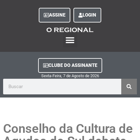
ASSINE
LOGIN
O Regional Play
Quem Somos
Clube do Assinante
Fale Conosco
Minha Conta
CLUBE DO ASSINANTE
Sexta-Feira, 7
de
Agosto
de
2026
Conselho da Cultura de