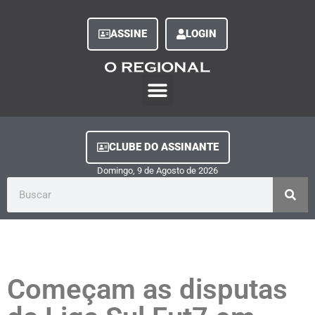
ASSINE
LOGIN
O Regional Play
Quem Somos
Clube do Assinante
Fale Conosco
Minha Conta
CLUBE DO ASSINANTE
Domingo, 9
de
Agosto
de
2026
Começam as disputas