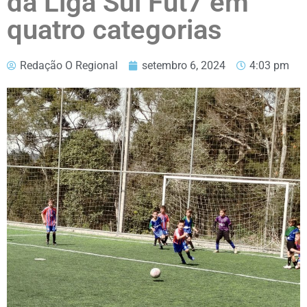
da Liga Sul Fut7 em
quatro categorias
Redação O Regional
setembro 6, 2024
4:03 pm