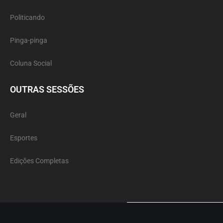
Politicando
Pinga-pinga
Coluna Social
OUTRAS SESSÕES
Geral
Esportes
Edições Completas