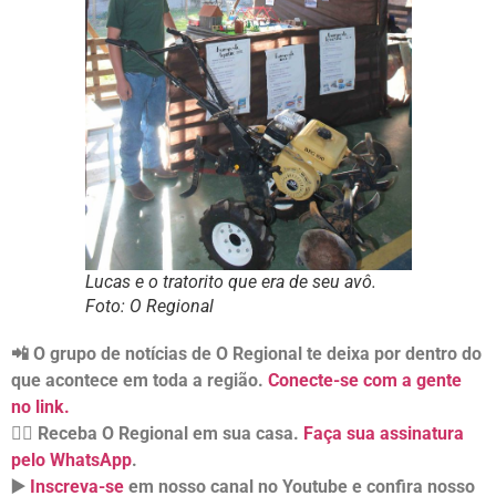
Lucas e o tratorito que era de seu avô.
Foto: O Regional
📲 O grupo de notícias de O Regional te deixa por dentro do
que acontece em toda a região.
Conecte-se com a gente
no link.
👉🏻 Receba O Regional em sua casa.
Faça sua assinatura
pelo WhatsApp
.
▶️
Inscreva-se
em nosso canal no Youtube e confira nosso