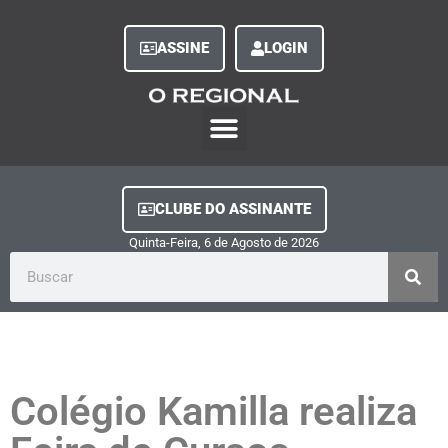
ASSINE
LOGIN
O Regional Play
Quem Somos
Clube do Assinante
Fale Conosco
Minha Conta
CLUBE DO ASSINANTE
Quinta-Feira, 6
de
Agosto
de
2026
Colégio Kamilla realiza