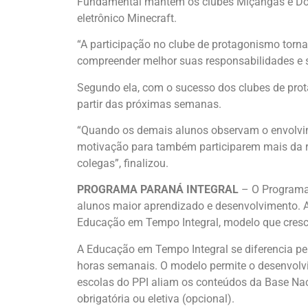
Fundamental mantêm os clubes Miçangas e Dobra
eletrônico Minecraft.
“A participação no clube de protagonismo torn
compreender melhor suas responsabilidades e se
Segundo ela, com o sucesso dos clubes de prot
partir das próximas semanas.
“Quando os demais alunos observam o envolvime
motivação para também participarem mais da ro
colegas”, finalizou.
PROGRAMA PARANÁ INTEGRAL
– O Programa 
alunos maior aprendizado e desenvolvimento. 
Educação em Tempo Integral, modelo que cresc
A Educação em Tempo Integral se diferencia pe
horas semanais. O modelo permite o desenvolvi
escolas do PPI aliam os conteúdos da Base Nac
obrigatória ou eletiva (opcional).