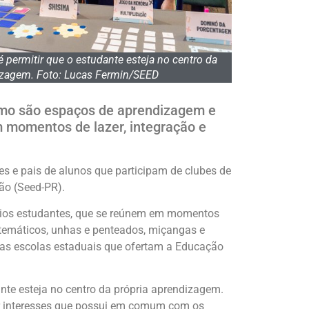
 permitir que o estudante esteja no centro da
izagem. Foto: Lucas Fermin/SEED
ismo são espaços de aprendizagem e
 momentos de lazer, integração e
res e pais de alunos que participam de clubes de
ão (Seed-PR).
rios estudantes, que se reúnem em momentos
 matemáticos, unhas e penteados, miçangas e
nas escolas estaduais que ofertam a Educação
nte esteja no centro da própria aprendizagem.
ar interesses que possui em comum com os