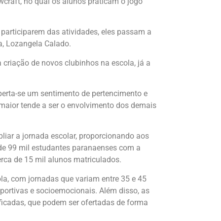
raft, no qual os alunos praticam o jogo
participarem das atividades, eles passam a
a, Lozangela Calado.
criação de novos clubinhos na escola, já a
perta-se um sentimento de pertencimento e
maior tende a ser o envolvimento dos demais
liar a jornada escolar, proporcionando aos
 de 99 mil estudantes paranaenses com a
ca de 15 mil alunos matriculados.
a, com jornadas que variam entre 35 e 45
ortivas e socioemocionais. Além disso, as
ficadas, que podem ser ofertadas de forma