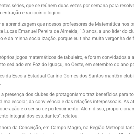
erentes séries, que se reúnem duas vezes por semana para resol
entração e raciocínio lógico.
lçar a aprendizagem que nossos professores de Matemática nos p
ante Lucas Emanuel Pereira de Almeida, 13 anos, aluno líder do c
o e da minha socialização, porque eu tinha muita vergonha de fa
prios jogos matemáticos de tabuleiro, e foram convidados a ap
ento sediado em Foz do Iguaçu, no Oeste, em setembro do ano p
s da Escola Estadual Carlírio Gomes dos Santos mantêm clubinh
.
ue a presença dos clubes de protagonismo traz benefícios para t
ima escolar, da convivência e das relações interpessoais. As 
 cooperação e o senso de pertencimento. Além disso, proporcio
to integral dos estudantes”, relatou.
hora da Conceição, em Campo Magro, na Região Metropolitana 