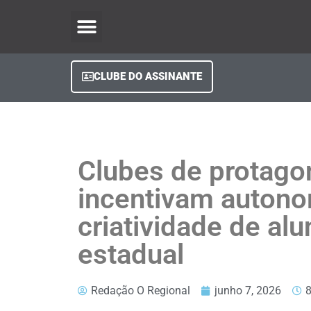
O Regional Play
Quem Somos
Clube do Assinante
Fale Conosco
Minha Conta
CLUBE DO ASSINANTE
Clubes de protag
incentivam autono
criatividade de al
estadual
Redação O Regional
junho 7, 2026