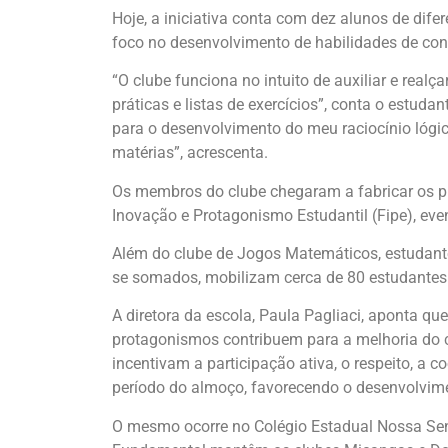
Hoje, a iniciativa conta com dez alunos de dif
foco no desenvolvimento de habilidades de conc
“O clube funciona no intuito de auxiliar e rea
práticas e listas de exercícios”, conta o estud
para o desenvolvimento do meu raciocínio lógic
matérias”, acrescenta.
Os membros do clube chegaram a fabricar os pró
Inovação e Protagonismo Estudantil (Fipe), ev
Além do clube de Jogos Matemáticos, estudante
se somados, mobilizam cerca de 80 estudantes
A diretora da escola, Paula Pagliaci, aponta q
protagonismos contribuem para a melhoria do cl
incentivam a participação ativa, o respeito, a
período do almoço, favorecendo o desenvolvimen
O mesmo ocorre no Colégio Estadual Nossa Sen