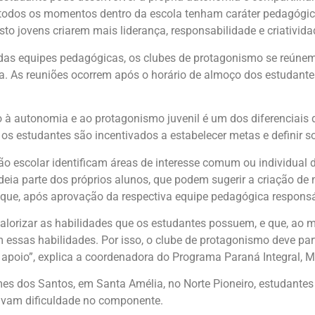
todos os momentos dentro da escola tenham caráter pedagógico.
sto jovens criarem mais liderança, responsabilidade e criativida
 das equipes pedagógicas, os clubes de protagonismo se reúne
ica. As reuniões ocorrem após o horário de almoço dos estudant
o à autonomia e ao protagonismo juvenil é um dos diferenciai
 os estudantes são incentivados a estabelecer metas e definir s
tão escolar identificam áreas de interesse comum ou individual 
deia parte dos próprios alunos, que podem sugerir a criação d
ue, após aprovação da respectiva equipe pedagógica responsáve
valorizar as habilidades que os estudantes possuem, e que, a
sas habilidades. Por isso, o clube de protagonismo deve partir
io”, explica a coordenadora do Programa Paraná Integral, M
mes dos Santos, em Santa Amélia, no Norte Pioneiro, estudant
tavam dificuldade no componente.