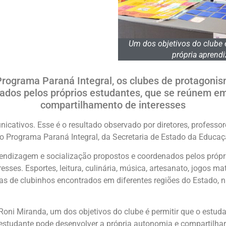
Um dos objetivos do clube é
própria aprend
 Programa Paraná Integral, os clubes de protagon
nados pelos próprios estudantes, que se reúnem em
compartilhamento de interesses
icativos. Esse é o resultado observado por diretores, professo
do Programa Paraná Integral, da Secretaria de Estado da Educaç
endizagem e socialização propostos e coordenados pelos próp
resses. Esportes, leitura, culinária, música, artesanato, jogos
s de clubinhos encontrados em diferentes regiões do Estado, 
oni Miranda, um dos objetivos do clube é permitir que o estuda
estudante pode desenvolver a própria autonomia e compartilh