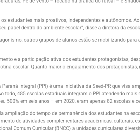
duras, Pé de Vento – focado na prática do futsal – e Shadowc
a os estudantes mais proativos, independentes e autônomos. Ao 
u papel dentro do ambiente escolar”, disse a diretora da escol
agonismo, outros grupos de alunos estão se mobilizando para a 
nto e a participação ativa dos estudantes protagonistas, des
tina escolar. Quanto maior o engajamento dos protagonistas, 
Paraná Integral (PPI) é uma iniciativa da Seed-PR que visa amp
Ao todo, 485 escolas estaduais integram o PPI atendendo mais
eu 500% em seis anos – em 2020, eram apenas 82 escolas e cer
la ampliação do tempo de permanência dos estudantes na escol
mento de atividades complementares acadêmicas, culturais, esp
ional Comum Curricular (BNCC) a unidades curriculares diversi