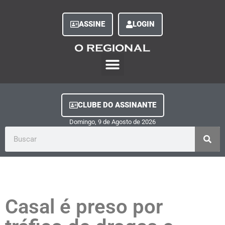
ASSINE
LOGIN
O Regional Play
Quem Somos
Clube do Assinante
Fale Conosco
Minha Conta
CLUBE DO ASSINANTE
Domingo, 9
de
Agosto
de
2026
Casal é preso por