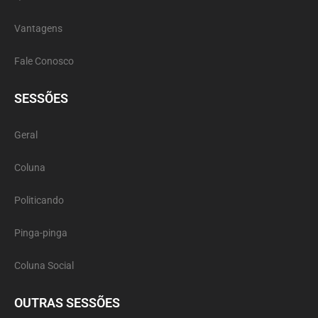
Vantagens
Fale Conosco
SESSÕES
Geral
Coluna
Politicando
Pinga-pinga
Coluna Social
OUTRAS SESSÕES