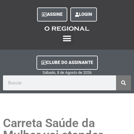
ASSINE
LOGIN
O Regional Play
Quem Somos
Clube do Assinante
Fale Conosco
Minha Conta
CLUBE DO ASSINANTE
Sábado, 8
de
Agosto
de
2026
Carreta Saúde da