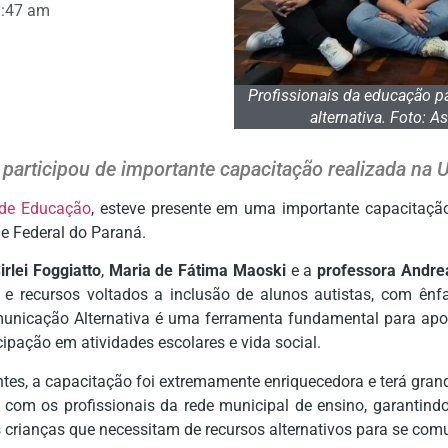
9:47 am
Profissionais da educação p
alternativa. Foto: 
participou de importante capacitação realizada na 
 de Educação
, esteve presente em uma importante capacitaçã
de Federal do Paraná.
irlei Foggiatto
,
Maria de Fátima Maoski
e a
professora Andre
s e recursos voltados a inclusão de alunos autistas, com ê
nicação Alternativa é uma ferramenta fundamental para apoi
ipação em atividades escolares e vida social.
s, a capacitação foi extremamente enriquecedora e terá grand
com os profissionais da rede municipal de ensino, garantin
 crianças que necessitam de recursos alternativos para se com