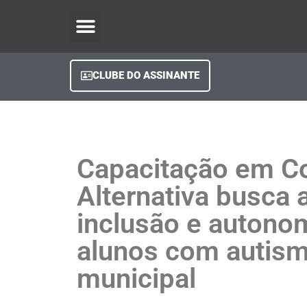
O Regional Play
Quem Somos
Clube do Assinante
Fale Conosco
Minha Conta
CLUBE DO ASSINANTE
Capacitação em C
Alternativa busca 
inclusão e autono
alunos com autism
municipal