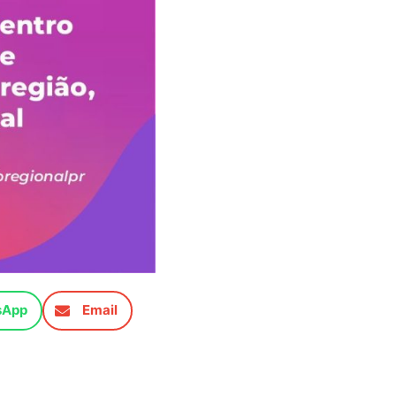
sApp
Email