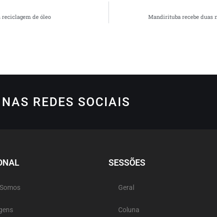
 reciclagem de óleo
Mandirituba recebe duas n
NAS REDES SOCIAIS
ONAL
SESSÕES
 Somos
Geral
gens
Coluna