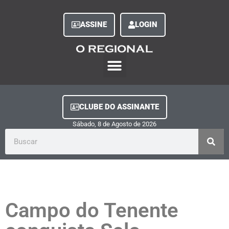
ASSINE
LOGIN
O Regional Play
Quem Somos
Clube do Assinante
Fale Conosco
Minha Conta
CLUBE DO ASSINANTE
Sábado, 8
de
Agosto
de
2026
Campo do Tenente