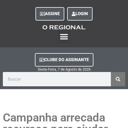
ASSINE
LOGIN
O Regional Play
Quem Somos
Clube do Assinante
Fale Conosco
Minha Conta
CLUBE DO ASSINANTE
Sexta-Feira, 7
de
Agosto
de
2026
Campanha arrecada