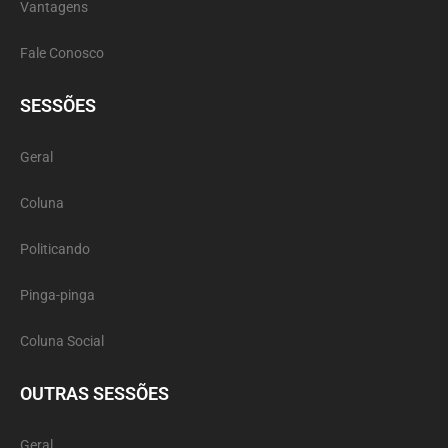
Vantagens
Fale Conosco
SESSÕES
Geral
Coluna
Politicando
Pinga-pinga
Coluna Social
OUTRAS SESSÕES
Geral