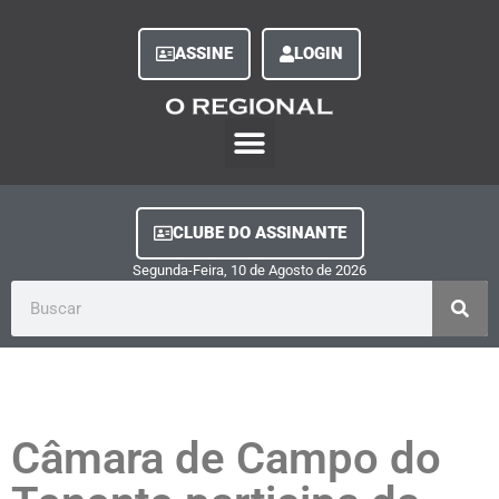
ASSINE
LOGIN
O Regional Play
Quem Somos
Clube do Assinante
Fale Conosco
Minha Conta
CLUBE DO ASSINANTE
Segunda-Feira, 10
de
Agosto
de
2026
Câmara de Campo do