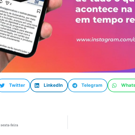
Twitter
LinkedIn
Telegram
What
sexta-feira