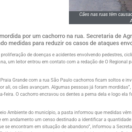
Cães nas ruas têm causad
mordida por um cachorro na rua. Secretaria de Ag
do medidas para reduzir os casos de ataques env
à proliferação de doenças e acidentes envolvendo pedestres, cic
na, um leitor entrou em contato com a redação de O Regional p
 Praia Grande com a rua São Paulo cachorros ficam soltos e in
 ali, os cães avançam. Algumas pessoas já foram mordidas”, r
feira. O cachorro encravou os dentes a perna dela e logo ela 
Meio Ambiente do município, a pasta informou que medidas vêm
e em andamento um censo destinado a identificar a quantidade r
e se encontram em situação de abandono”, informou a Secreta