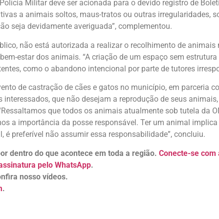
Polícia Militar deve ser acionada para o devido registro de Bo
tivas a animais soltos, maus-tratos ou outras irregularidades, s
uação seja devidamente averiguada”, complementou.
blico, não está autorizada a realizar o recolhimento de animais
 bem-estar dos animais. “A criação de um espaço sem estrutura
tentes, como o abandono intencional por parte de tutores irresp
ento de castração de cães e gatos no município, em parceria com
s interessados, que não desejam a reprodução de seus animais, d
. “Ressaltamos que todos os animais atualmente sob tutela da
amos a importância da posse responsável. Ter um animal implic
, é preferível não assumir essa responsabilidade”, concluiu.
 por dentro do que acontece em toda a região.
Conecte-se com a
assinatura pelo WhatsApp
.
nfira nosso vídeos.
m
.