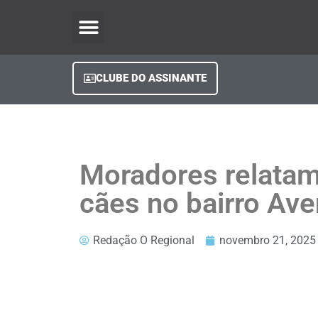
O Regional Play
Quem Somos
Clube do Assinante
Fale Conosco
Minha Conta
CLUBE DO ASSINANTE
Moradores relatam
cães no bairro Ave
Redação O Regional
novembro 21, 2025