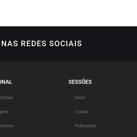
NAS REDES SOCIAIS
ONAL
SESSÕES
 Somos
Geral
gens
Coluna
Conosco
Politicando