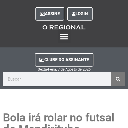
ASSINE
LOGIN
O Regional Play
Quem Somos
Clube do Assinante
Fale Conosco
Minha Conta
CLUBE DO ASSINANTE
Sexta-Feira, 7
de
Agosto
de
2026
Bola irá rolar no futsal