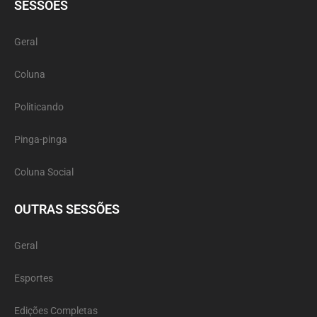
SESSÕES
Geral
Coluna
Politicando
Pinga-pinga
Coluna Social
OUTRAS SESSÕES
Geral
Esportes
Edições Completas