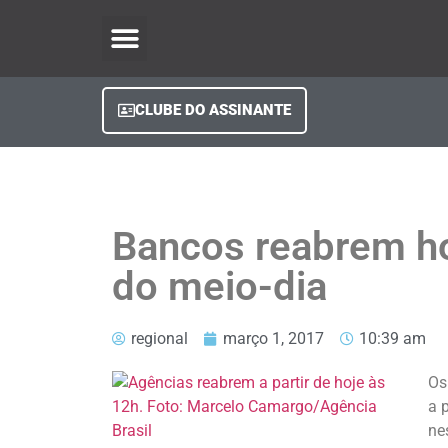
O Regional Play
Quem Somos
Clube do Assinante
Fale Conosco
Minha Conta
CLUBE DO ASSINANTE
Bancos reabrem hoj
do meio-dia
regional
março 1, 2017
10:39 am
Os
a 
ne