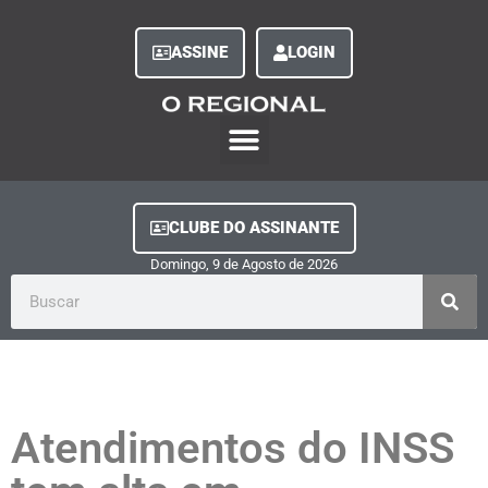
ASSINE
LOGIN
O Regional Play
Quem Somos
Clube do Assinante
Fale Conosco
Minha Conta
CLUBE DO ASSINANTE
Domingo, 9
de
Agosto
de
2026
Atendimentos do INSS