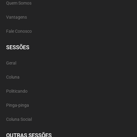
Quem Somos
Vantagens
Fale Conosco
SESSÕES
Geral
Coluna
Politicando
Pinga-pinga
Coluna Social
OUTRAS SESSÕES