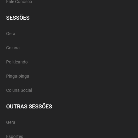
Fale Conosco
SESSÕES
Geral
Coluna
Politicando
Pinga-pinga
Coluna Social
OUTRAS SESSÕES
Geral
Esportes