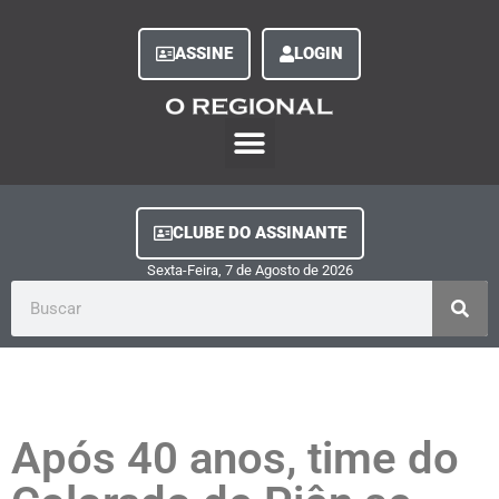
ASSINE
LOGIN
O Regional Play
Quem Somos
Clube do Assinante
Fale Conosco
Minha Conta
CLUBE DO ASSINANTE
Sexta-Feira, 7
de
Agosto
de
2026
Após 40 anos, time do