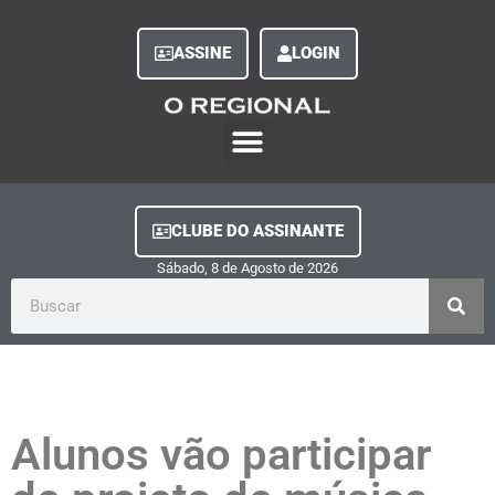
ASSINE
LOGIN
O Regional Play
Quem Somos
Clube do Assinante
Fale Conosco
Minha Conta
CLUBE DO ASSINANTE
Sábado, 8
de
Agosto
de
2026
Alunos vão participar