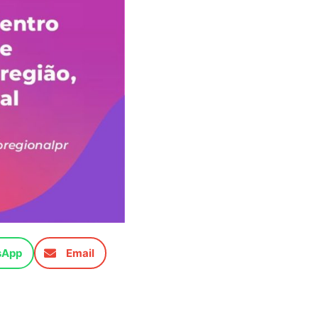
sApp
Email