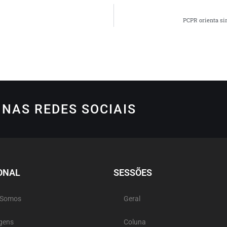
PCPR orienta si
NAS REDES SOCIAIS
ONAL
SESSÕES
 Somos
Geral
gens
Coluna