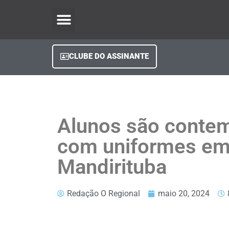
O Regional Play
Quem Somos
Clube do Assinante
Fale Conosco
Minha Conta
CLUBE DO ASSINANTE
Alunos são conte
com uniformes e
Mandirituba
Redação O Regional
maio 20, 2024