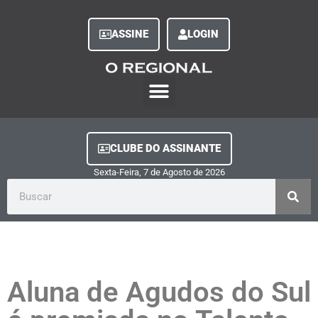
ASSINE
LOGIN
O Regional Play
Quem Somos
Clube do Assinante
Fale Conosco
Minha Conta
CLUBE DO ASSINANTE
Sexta-Feira, 7
de
Agosto
de
2026
Aluna de Agudos do Sul