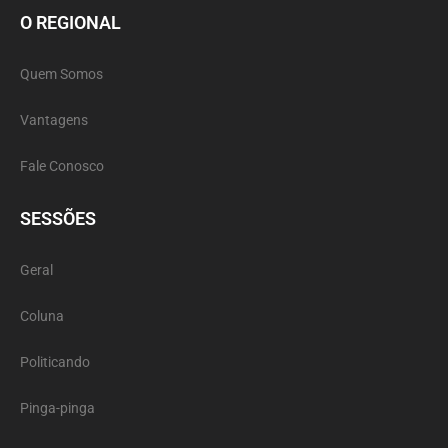
O REGIONAL
Quem Somos
Vantagens
Fale Conosco
SESSÕES
Geral
Coluna
Politicando
Pinga-pinga