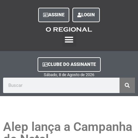
ASSINE
LOGIN
O Regional Play
Quem Somos
Clube do Assinante
Fale Conosco
Minha Conta
CLUBE DO ASSINANTE
Sábado, 8
de
Agosto
de
2026
Alep lança a Campanha