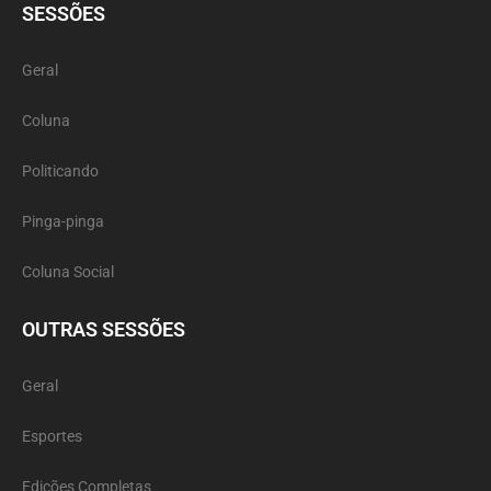
SESSÕES
Geral
Coluna
Politicando
Pinga-pinga
Coluna Social
OUTRAS SESSÕES
Geral
Esportes
Edições Completas