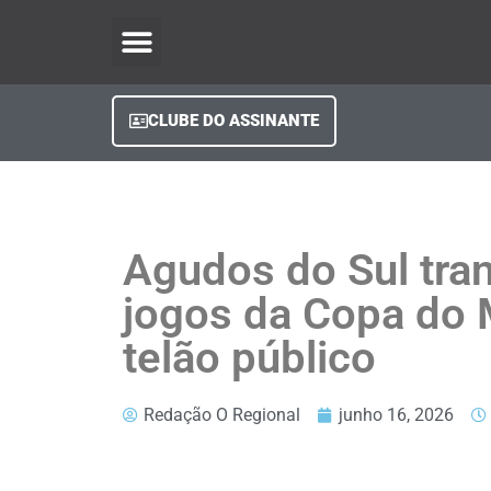
O Regional Play
Quem Somos
Clube do Assinante
Fale Conosco
Minha Conta
CLUBE DO ASSINANTE
Agudos do Sul tra
jogos da Copa do
telão público
Redação O Regional
junho 16, 2026