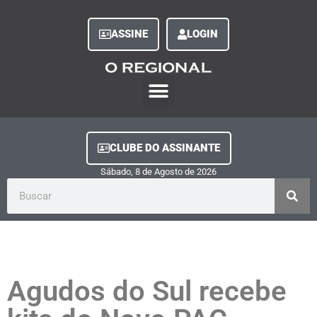
ASSINE
LOGIN
O Regional Play
Quem Somos
Clube do Assinante
Fale Conosco
Minha Conta
CLUBE DO ASSINANTE
Sábado, 8
de
Agosto
de
2026
Agudos do Sul recebe