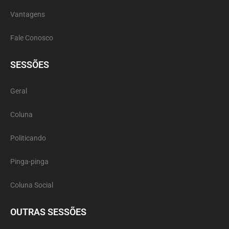
Vantagens
Fale Conosco
SESSÕES
Geral
Coluna
Politicando
Pinga-pinga
Coluna Social
OUTRAS SESSÕES