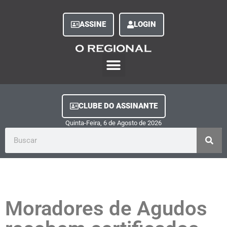
ASSINE
LOGIN
O Regional Play
Quem Somos
Clube do Assinante
Fale Conosco
Minha Conta
CLUBE DO ASSINANTE
Quinta-Feira, 6
de
Agosto
de
2026
Moradores de Agudos