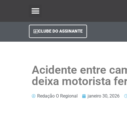
O Regional Play
Quem Somos
Clube do Assinante
Fale Conosco
Minha Conta
CLUBE DO ASSINANTE
Acidente entre ca
deixa motorista fe
Redação O Regional
janeiro 30, 2026