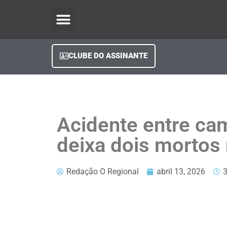
O Regional Play
Quem Somos
Clube do Assinante
Fale Conosco
Minha Conta
CLUBE DO ASSINANTE
Acidente entre ca
deixa dois mortos
Redação O Regional
abril 13, 2026