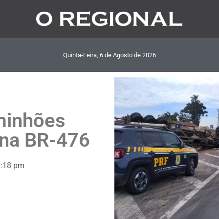
Quinta-Feira, 6
de
Agosto
de
2026
minhões
 na BR-476
3:18 pm