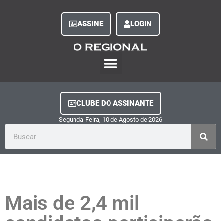
ASSINE
LOGIN
O Regional Play
Quem Somos
Clube do Assinante
Fale Conosco
Minha Conta
CLUBE DO ASSINANTE
Segunda-Feira, 10
de
Agosto
de
2026
Mais de 2,4 mil