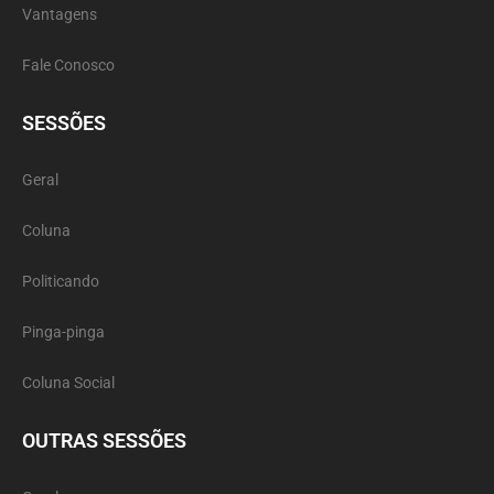
Vantagens
Fale Conosco
SESSÕES
Geral
Coluna
Politicando
Pinga-pinga
Coluna Social
OUTRAS SESSÕES