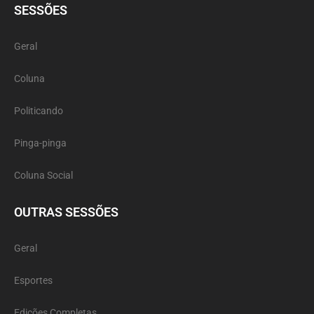
SESSÕES
Geral
Coluna
Politicando
Pinga-pinga
Coluna Social
OUTRAS SESSÕES
Geral
Esportes
Edições Completas