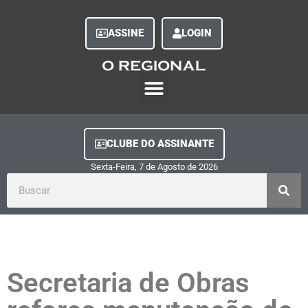
ASSINE
LOGIN
O Regional Play
Quem Somos
Clube do Assinante
Fale Conosco
Minha Conta
CLUBE DO ASSINANTE
Sexta-Feira, 7
de
Agosto
de
2026
Secretaria de Obras